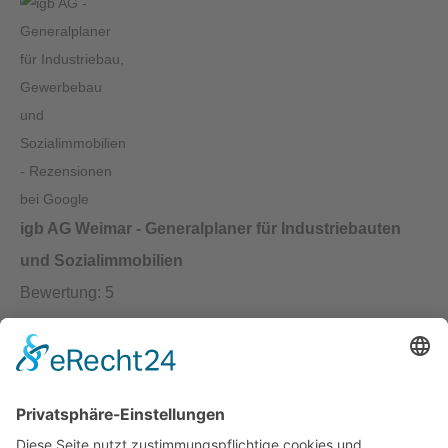
igb AG Weimar - Generalplaner für Industriebauten
und Sozialimmobilien
Bewertung:
5
Rezensionen:
9
Kontakt:
igb AG
Brühl 12 | 99423 Weimar