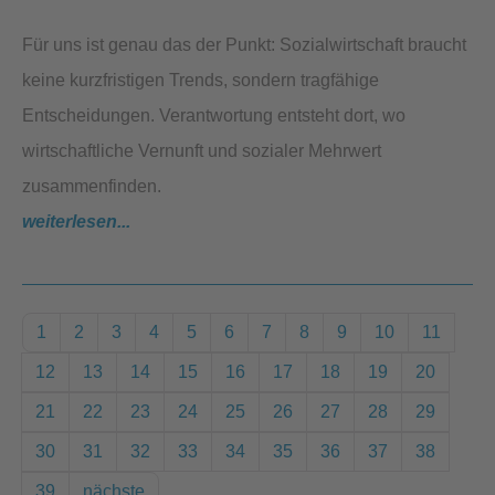
Für uns ist genau das der Punkt: Sozialwirtschaft braucht
keine kurzfristigen Trends, sondern tragfähige
Entscheidungen. Verantwortung entsteht dort, wo
wirtschaftliche Vernunft und sozialer Mehrwert
zusammenfinden.
weiterlesen...
1
2
3
4
5
6
7
8
9
10
11
12
13
14
15
16
17
18
19
20
21
22
23
24
25
26
27
28
29
30
31
32
33
34
35
36
37
38
39
nächste