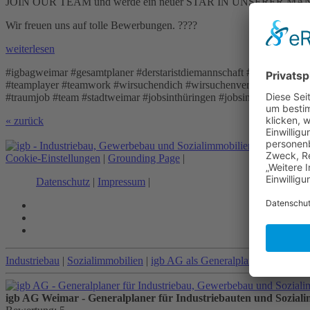
JOIN OUR TEAM und werde ein neuer STAR IN UNSERER M
Wir freuen uns auf tolle Bewerbungen. ????
weiterlesen
#igbagweimar #gesamtplaner #derstaristdiemannschaft #NEWYEARNEW
#teamplayer #teamwork #wirsuchendich #wirsuchenverstärkung #stelle
#traumjob #team #stadtweimar #jobsinthüringen #jobsinthueringen #
« zurück
Cookie-Einstellungen
|
Grounding Page
|
Datenschutz
|
Impressum
|
Industriebau
|
Sozialimmobilien
|
igb AG als Generalplaner
igb AG Weimar - Generalplaner für Industriebauten und Sozial