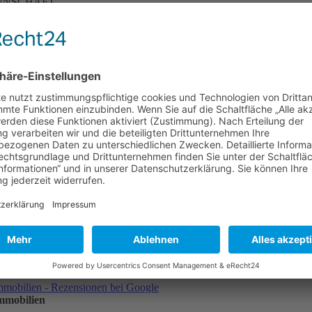
ANNSCHAFT.
YOU #job #jobsearch #newjob #newjobs #newjoboffer #hiring #hinri
nangebot #jobsuche #stellenanzeige #jobs #jobangebot #karriere #bew
jobsinweimar
immobilien