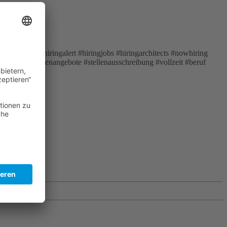
ngnow #hiringalert #hiringjobs #hiringarchitects #nowhiring
erbung #stellenangebote #stellenausschreibung #vollzeit #beruf