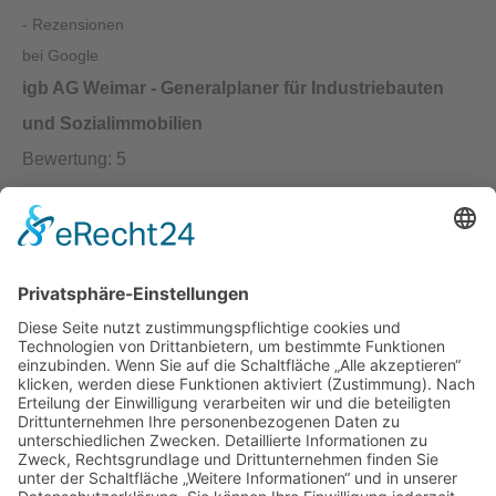
igb AG Weimar - Generalplaner für Industriebauten
und Sozialimmobilien
Bewertung:
5
Rezensionen:
9
Kontakt:
igb AG
Brühl 12 | 99423 Weimar
Telefon:
+49 (0) 3643 7710-30
E-Mail:
info@igb.ag