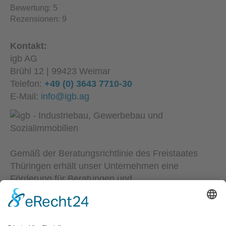
Bewertung:
5
Rezensionen:
9
Kontakt:
igb AG
Brühl 12 | 99423 Weimar
Telefon:
+49 (0) 3643 7710-30
E-Mail:
info@igb.ag
Gemäß der Beratungsrichtlinie des Freistaates
Thüringen erhält unser Unternehmen eine
Förderung für Beratungen und
Prozessbegleitungen, die Strategien zum Aufbau
bzw. für eine nachhaltige positive Entwicklung und
Sicherung von KMU unterstützen. Die Ergebnisse