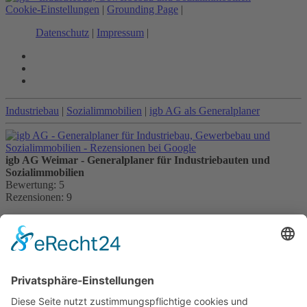
Cookie-Einstellungen
|
Grounding Page
|
Datenschutz
|
Impressum
|
Industriebau
|
Sozialimmobilien
|
igb AG als Generalplaner
igb AG Weimar - Generalplaner für Industriebauten und
Sozialimmobilien
Bewertung:
5
Rezensionen:
9
Kontakt:
igb AG
Brühl 12 | 99423 Weimar
Telefon:
+49 (0) 3643 7710-30
E-Mail:
info@igb.ag