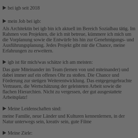
▶️ bei igb seit 2018
▶️ mein Job bei igb:
Als Architektin bei igb bin ich aktuell im Bereich Sozialbau tätig. Im
Rahmen von Projekten, die ich mit betreue, kümmere ich mich um
die Vorplanung sowie die Entwürfe bis hin zur Genehmigungs- und
Ausführungsplanung. Jedes Projekt gibt mir die Chance, meine
Erfahrungen zu erweitern.
▶️ igb ist für mich/was schätze ich am meisten:
Das gute Miteinander im Team (lernen von und miteinander) und
dabei immer auf ein offenes Ohr zu stoßen. Die Chance und
Förderung zur stetigen Weiterentwicklung. Das entgegengebrachte
Vertrauen, die Wertschätzung der geleisteten Arbeit sowie die
flachen Hierarchien. Nicht zu vergessen, der gut ausgestattete
Arbeitsplatz!
▶️ Meine Leidenschaften sind:
meine Familie, neue Länder und Kulturen kennenlernen, in der
Natur unterwegs sein, kreativ sein, gute Filme
▶️ Meine Ziele: