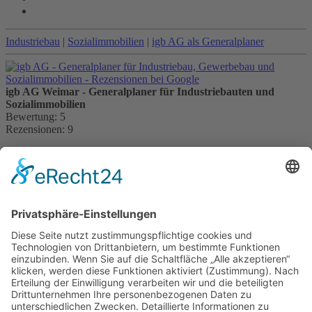
Industriebau
|
Sozialimmobilien
|
igb AG als Generalplaner
igb AG Weimar - Generalplaner für Industriebauten und
Sozialimmobilien
Bewertung:
5
Rezensionen:
9
Kontakt:
igb AG
Brühl 12 | 99423 Weimar
Telefon:
+49 (0) 3643 7710-30
E-Mail:
info@igb.ag
Gemäß der Beratungsrichtlinie des Freistaates Thüringen erhält
unser Unternehmen eine Förderung für Beratungen und
Prozessbegleitungen, die Strategien zum Aufbau bzw. für eine