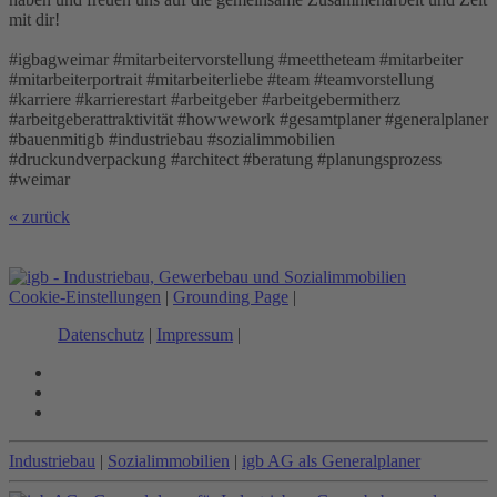
mit dir!
#igbagweimar #mitarbeitervorstellung #meettheteam #mitarbeiter
#mitarbeiterportrait #mitarbeiterliebe #team #teamvorstellung
#karriere #karrierestart #arbeitgeber #arbeitgebermitherz
#arbeitgeberattraktivität #howwework #gesamtplaner #generalplaner
#bauenmitigb #industriebau #sozialimmobilien
#druckundverpackung #architect #beratung #planungsprozess
#weimar
« zurück
Cookie-Einstellungen
|
Grounding Page
|
Datenschutz
|
Impressum
|
Industriebau
|
Sozialimmobilien
|
igb AG als Generalplaner