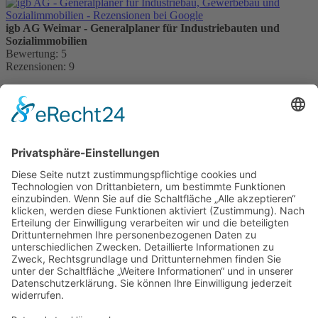
igb AG Weimar - Generalplaner für Industriebauten und
Sozialimmobilien
Bewertung:
5
Rezensionen:
9
Kontakt:
igb AG
Brühl 12 | 99423 Weimar
Telefon:
+49 (0) 3643 7710-30
E-Mail:
info@igb.ag
Gemäß der Beratungsrichtlinie des Freistaates Thüringen erhält
unser Unternehmen eine Förderung für Beratungen und
Prozessbegleitungen, die Strategien zum Aufbau bzw. für eine
nachhaltige positive Entwicklung und Sicherung von KMU
unterstützen. Die Ergebnisse und Handlungsempfehlungen werden
in einem Beratungsbericht festgehalten. Die Förderung erfolgt aus
Mitteln des Europäischem Sozialfonds Plus und aus Mitteln des
Freistaats Thüringen.