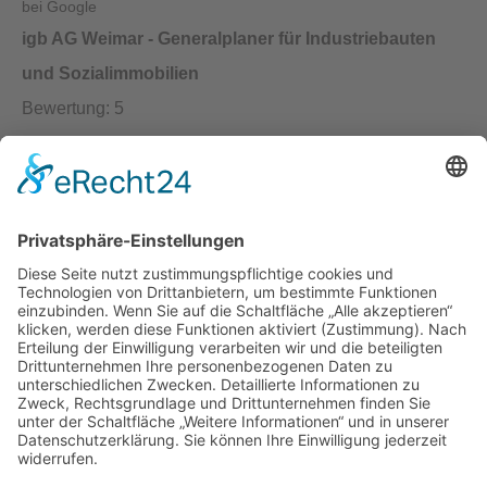
igb AG Weimar - Generalplaner für Industriebauten
und Sozialimmobilien
Bewertung:
5
Rezensionen:
9
Kontakt:
igb AG
Brühl 12 | 99423 Weimar
Telefon:
+49 (0) 3643 7710-30
E-Mail:
info@igb.ag
Gemäß der Beratungsrichtlinie des Freistaates Thüringen erhält