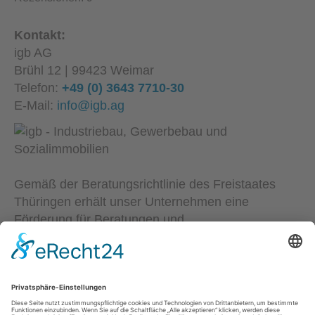
Kontakt:
igb AG
Brühl 12 | 99423 Weimar
Telefon:
+49 (0) 3643 7710-30
E-Mail:
info@igb.ag
Gemäß der Beratungsrichtlinie des Freistaates
Thüringen erhält unser Unternehmen eine
Förderung für Beratungen und
Prozessbegleitungen, die Strategien zum Aufbau
bzw. für eine nachhaltige positive Entwicklung und
Sicherung von KMU unterstützen. Die Ergebnisse
und Handlungsempfehlungen werden in einem
Beratungsbericht festgehalten. Die Förderung