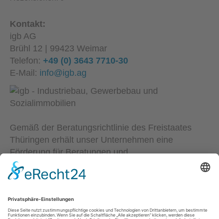
Kontakt:
igb AG
Brühl 12 | 99423 Weimar
Telefon:
+49 (0) 3643 7710-30
E-Mail:
info@igb.ag
Gemäß der Beratungsrichtlinie des Freistaates
Thüringen erhält unser Unternehmen eine
Förderung für Beratungen und
Prozessbegleitungen, die Strategien zum Aufbau
bzw. für eine nachhaltige positive Entwicklung und
Sicherung von KMU unterstützen. Die Ergebnisse
und Handlungsempfehlungen werden in einem
Beratungsbericht festgehalten. Die Förderung