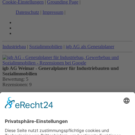
Cookie-Einstellungen
|
Grounding Page
|
Datenschutz
|
Impressum
|
Industriebau
|
Sozialimmobilien
|
igb AG als Generalplaner
igb AG Weimar - Generalplaner für Industriebauten und
Sozialimmobilien
Bewertung:
5
Rezensionen:
9
Kontakt:
igb AG
Brühl 12 | 99423 Weimar
Telefon:
+49 (0) 3643 7710-30
E-Mail:
info@igb.ag