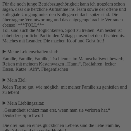
Für die noch junge Betriebszugehörigkeit kann ich trotzdem schon
sagen, dass die herzliche Aufnahme ins Team sowie der offene und
kollegiale Umgang unter den Kollegen einfach spitze sind. Die
übertragene Verantwortung und das entgegengebrachte Vertrauen
ebenso! ***TOLL***
Toll sind auch die Möglichkeiten, Sport zu treiben. Am besten ist
dabei der sportliche Part in den Mittagspausen bei den Tischtennis-
Matches mit Leander. Die machen Kopf und Geist frei!
▶️ Meine Leidenschaften sind:
Familie, Familie, Familie, Tischtennis im Mannschaftswettbewerb,
Reisen mit meinem Kastenwagen „Hanni“, Radfahren, lecker
Essen, Katze „Alfi“, Fliegenfischen
▶️ Mein Ziel:
Jeden Tag so gut, wie möglich, mit meiner Familie zu genießen und
zu leben!
▶️ Mein Lieblingszitat:
„Gesundheit schätzt man erst, wenn man sie verloren hat.“
Deutsches Sprichwort
Die drei Säulen eines glücklichen Lebens sind die liebe Familie,
tolle Arbeit und ein cooles Hobby!