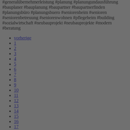
#generalübernehmerleistung #planung #planungundausführung
#bauplaner #bauplanung #baupartner #baupartnerfinden
#planungsbüro #planungsbuero #seniorenheim #senioren
#seniorenbetreuung #seniorenwohnen #pflegeheim #building
#sozialwirtschaft #neubauprojekt #neubauprojekte #modern
#beratung
vorherige
1
2
3
4
5
6
7
8
9
10
11
12
13
14
15
16
17