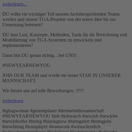
weiterlesen...
DU willst ein wichtiger Teil unseres fachübergreifenden Teams
werden und unsere TGA-Projekte von der ersten Idee bis zur
Umsetzung betreuen?
DU hast Lust, Konzepte, Methoden, Tools für die Berechnung und
Modellierung von TGA-Systemen zu entwickeln und
implementieren?
Dann bist DU genau richtig…bei UNS!
#NEWYEARNEWYOU
JOIN OUR TEAM und werde ein neuer STAR IN UNSERER
MANNSCHAFT.
Wir freuen uns auf tolle Bewerbungen. ????
weiterlesen
#igbagweimar #gesamtplaner #derstaristdiemannschaft
#NEWYEARNEWYOU #job #jobsearch #newjob #newjobs
#newjoboffer #hiring #hinringnow #hiringalert #hiringjobs
#nowhiring #teamplayer #teamwork #wirsuchendich
#wirsuchenverstärkung #fachplaner #fachplanertga #jobsuche