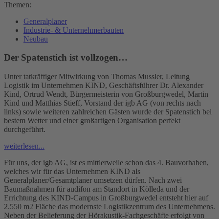
Themen:
Generalplaner
Industrie- & Unternehmerbauten
Neubau
Der Spatenstich ist vollzogen…
Unter tatkräftiger Mitwirkung von Thomas Mussler, Leitung
Logistik im Unternehmen KIND, Geschäftsführer Dr. Alexander
Kind, Ortrud Wendt, Bürgermeisterin von Großburgwedel, Martin
Kind und Matthias Stieff, Vorstand der igb AG (von rechts nach
links) sowie weiteren zahlreichen Gästen wurde der Spatenstich bei
bestem Wetter und einer großartigen Organisation perfekt
durchgeführt.
weiterlesen...
Für uns, der igb AG, ist es mittlerweile schon das 4. Bauvorhaben,
welches wir für das Unternehmen KIND als
Generalplaner/Gesamtplaner umsetzen dürfen. Nach zwei
Baumaßnahmen für audifon am Standort in Kölleda und der
Errichtung des KIND-Campus in Großburgwedel entsteht hier auf
2.550 m2 Fläche das modernste Logistikzentrum des Unternehmens.
Neben der Belieferung der Hörakustik-Fachgeschäfte erfolgt von