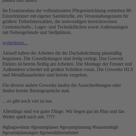
planen und bauen.
Im Ersatzneubau der vollstationären Pflegeeinrichtung entstehen 80
Einzelzimmer mit eigener Sanitärzelle, ein Veranstaltungsraum für
größere Teilnehmerzahlen, die notwendigen bereichsweisen
Gemeinschafts-, Lager- und Technikflächen sowie Außenanlagen
mit Nebengebäude und Stellplätzen.
weiterlesen...
Aktuell haben die Arbeiten für die Dachabdichtung planmäßig
begonnen. Die Grundleitungen sind fertig verlegt. Das Gewerk
Elektro ist bereits fleißig am Arbeiten. Die Montage der Fenster und
Außentüren schreitet mit großen Schritten voran. Die Gewerke HLS
und Metallbauarbeiten sind bereits vergeben.
Für diverse andere Gewerke laufen die Ausschreibungen oder
finden bereits Bietergespräche statt.
…es gibt noch viel zu tun.
Allerdings sind wir guter Dinge. Wir liegen gut im Plan und das
Wetter spielt auch mit. ????
#igbagweimar #gesamtplaner #gesamtplanung #bauenmitigb
#gesamtplanungen #generalübernehmer