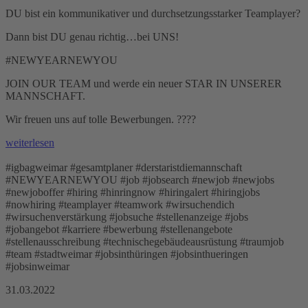
DU bist ein kommunikativer und durchsetzungsstarker Teamplayer?
Dann bist DU genau richtig…bei UNS!
#NEWYEARNEWYOU
JOIN OUR TEAM und werde ein neuer STAR IN UNSERER
MANNSCHAFT.
Wir freuen uns auf tolle Bewerbungen. ????
weiterlesen
#igbagweimar #gesamtplaner #derstaristdiemannschaft
#NEWYEARNEWYOU #job #jobsearch #newjob #newjobs
#newjoboffer #hiring #hinringnow #hiringalert #hiringjobs
#nowhiring #teamplayer #teamwork #wirsuchendich
#wirsuchenverstärkung #jobsuche #stellenanzeige #jobs
#jobangebot #karriere #bewerbung #stellenangebote
#stellenausschreibung #technischegebäudeausrüstung #traumjob
#team #stadtweimar #jobsinthüringen #jobsinthueringen
#jobsinweimar
31.03.2022