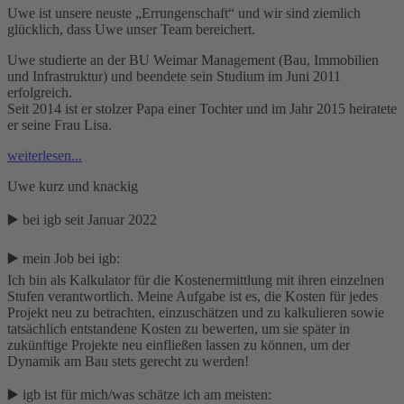
Uwe ist unsere neuste „Errungenschaft“ und wir sind ziemlich
glücklich, dass Uwe unser Team bereichert.
Uwe studierte an der BU Weimar Management (Bau, Immobilien
und Infrastruktur) und beendete sein Studium im Juni 2011
erfolgreich.
Seit 2014 ist er stolzer Papa einer Tochter und im Jahr 2015 heiratete
er seine Frau Lisa.
weiterlesen...
Uwe kurz und knackig
▶️ bei igb seit Januar 2022
▶️ mein Job bei igb:
Ich bin als Kalkulator für die Kostenermittlung mit ihren einzelnen
Stufen verantwortlich. Meine Aufgabe ist es, die Kosten für jedes
Projekt neu zu betrachten, einzuschätzen und zu kalkulieren sowie
tatsächlich entstandene Kosten zu bewerten, um sie später in
zukünftige Projekte neu einfließen lassen zu können, um der
Dynamik am Bau stets gerecht zu werden!
▶️ igb ist für mich/was schätze ich am meisten: