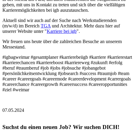
geben, mit uns in Kontakt zu treten und sich über die vielfältigen
Karrieremöglichkeiten bei igb auszutauschen.
Aktuell sind wir auch auf der Suche nach Werkstudierenden
(m/w/d) im Bereich
TGA
und Architektur. Mehr dazu hier auf
unserer Website unter "
Karriere bei igb
".
Wir freuen uns heute über die zahlreichen Besuche an unserem
Messestand.
#igbagweimar #gesamtplaner #karrierebeiigb #karriere #karrierestart
#karrierechancen #karriereboost #karriereweg #zukunft #erfolg
#beruf #traumberuf #job #jobs #jobsuche #jobangebot
#persönlichkeitsentwicklung #jobsearch #success #traumjob #team
#career #careergoals #careermode #careerdevelopment #carrergoals
#careerchance #careergrowth #careersuccess #careeropportunities
#ziel #weimar
07.05.2024
Suchst du einen neuen Job? Wir suchen DICH!