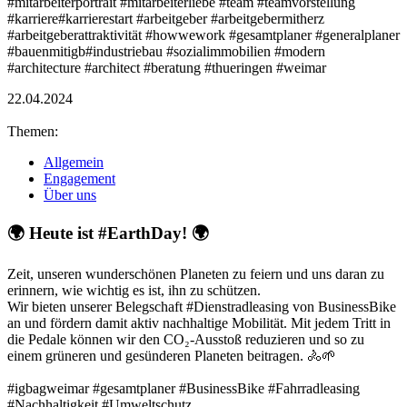
#mitarbeiterportrait #mitarbeiterliebe #team #teamvorstellung
#karriere#karrierestart #arbeitgeber #arbeitgebermitherz
#arbeitgeberattraktivität #howwework #gesamtplaner #generalplaner
#bauenmitigb#industriebau #sozialimmobilien #modern
#architecture #architect #beratung #thueringen #weimar
22.04.2024
Themen:
Allgemein
Engagement
Über uns
🌍️ Heute ist #EarthDay! 🌍️
Zeit, unseren wunderschönen Planeten zu feiern und uns daran zu
erinnern, wie wichtig es ist, ihn zu schützen.
Wir bieten unserer Belegschaft #Dienstradleasing von BusinessBike
an und fördern damit aktiv nachhaltige Mobilität. Mit jedem Tritt in
die Pedale können wir den CO₂-Ausstoß reduzieren und so zu
einem grüneren und gesünderen Planeten beitragen. 🚴🌱
#igbagweimar #gesamtplaner #BusinessBike #Fahrradleasing
#Nachhaltigkeit #Umweltschutz