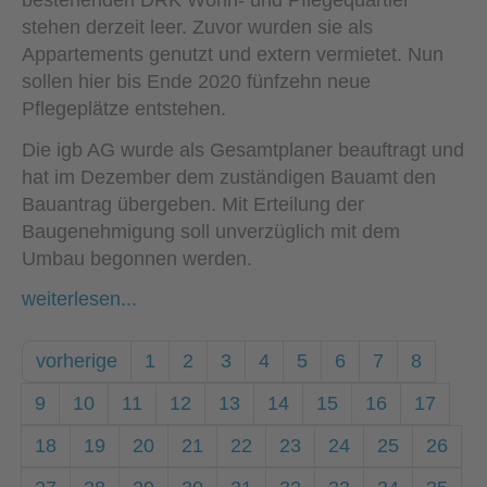
bestehenden DRK Wohn- und Pflegequartier
stehen derzeit leer. Zuvor wurden sie als
Appartements genutzt und extern vermietet. Nun
sollen hier bis Ende 2020 fünfzehn neue
Pflegeplätze entstehen.
Die igb AG wurde als Gesamtplaner beauftragt und
hat im Dezember dem zuständigen Bauamt den
Bauantrag übergeben. Mit Erteilung der
Baugenehmigung soll unverzüglich mit dem
Umbau begonnen werden.
weiterlesen...
vorherige
1
2
3
4
5
6
7
8
9
10
11
12
13
14
15
16
17
18
19
20
21
22
23
24
25
26