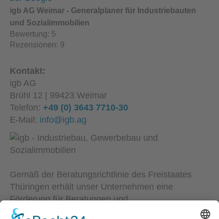
igb AG Weimar - Generalplaner für Industriebauten
und Sozialimmobilien
Bewertung:
5
Rezensionen:
9
Kontakt:
igb AG
Brühl 12 | 99423 Weimar
Telefon:
+49 (0) 3643 7710-30
E-Mail:
info@igb.ag
Gemäß der Beratungsrichtlinie des Freistaates
Thüringen erhält unser Unternehmen eine
Förderung für Beratungen und
Prozessbegleitungen, die Strategien zum Aufbau