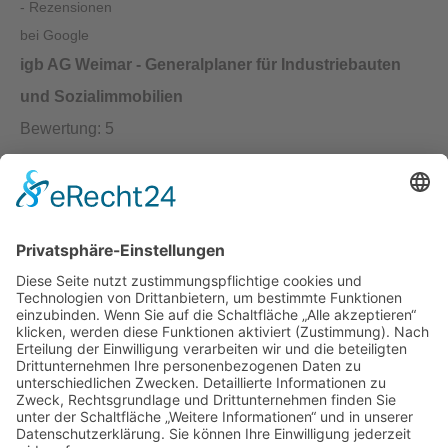
igb AG Weimar - Generalplaner für Industriebauten
und Sozialimmobilien
Bewertung:
5
Rezensionen:
9
Kontakt:
igb AG
Brühl 12 | 99423 Weimar
Telefon:
+49 (0) 3643 7710-30
E-Mail:
info@igb.ag