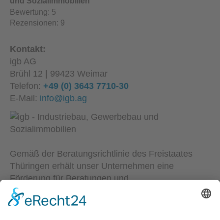
und Sozialimmobilien
Bewertung:
5
Rezensionen:
9
Kontakt:
igb AG
Brühl 12 | 99423 Weimar
Telefon:
+49 (0) 3643 7710-30
E-Mail:
info@igb.ag
Gemäß der Beratungsrichtlinie des Freistaates
Thüringen erhält unser Unternehmen eine
Förderung für Beratungen und
Prozessbegleitungen, die Strategien zum Aufbau
bzw. für eine nachhaltige positive Entwicklung und
Sicherung von KMU unterstützen. Die Ergebnisse