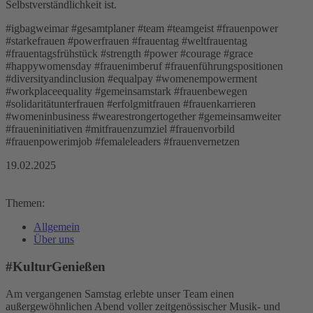
Selbstverständlichkeit ist.
#igbagweimar #gesamtplaner #team #teamgeist #frauenpower
#starkefrauen #powerfrauen #frauentag #weltfrauentag
#frauentagsfrühstück #strength #power #courage #grace
#happywomensday #frauenimberuf #frauenführungspositionen
#diversityandinclusion #equalpay #womenempowerment
#workplaceequality #gemeinsamstark #frauenbewegen
#solidaritätunterfrauen #erfolgmitfrauen #frauenkarrieren
#womeninbusiness #wearestrongertogether #gemeinsamweiter
#fraueninitiativen #mitfrauenzumziel #frauenvorbild
#frauenpowerimjob #femaleleaders #frauenvernetzen
19.02.2025
Themen:
Allgemein
Über uns
#KulturGenießen
Am vergangenen Samstag erlebte unser Team einen
außergewöhnlichen Abend voller zeitgenössischer Musik- und