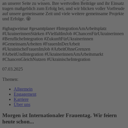
an unserer Seite zu wissen. Ihre wertvollen Beiträge und ihr Einsatz
tragen maßgeblich zum Erfolg bei, und wir blicken voller Vorfreude
auf unsere gemeinsame Zeit und viele weitere gemeinsame Projekte
und Erfolge. 🤩
#igbagweimar #gesamtplaner #IntegrationAmArbeitsplatz
#UkrainerinnenStärken #VielfaltImJob #ChancenFürUkrainerinnen
#BeruflicheIntegration #ZukunftFürUkrainerinnen
#GemeinsamArbeiten #FrauenInDerArbeit
#UkrainischeFrauenImJob #ArbeitOhneGrenzen
#ArbeitUndIntegration #UkrainerinnenAmArbeitsmarkt
#ChancenGleichNutzen #UkrainischeIntegration
07.03.2025
Themen:
Allgemein
Engagement
Karriere
Über uns
Morgen ist Internationaler Frauentag. Wir feiern
heute schon...