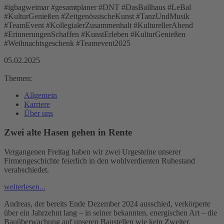
#igbagweimar #gesamtplaner #DNT #DasBallhaus #LeBal
#KulturGenießen #ZeitgenössischeKunst #TanzUndMusik
#TeamEvent #KollegialerZusammenhalt #KulturellerAbend
#ErinnerungenSchaffen #KunstErleben #KulturGenießen
#Weihnachtsgeschenk #Teamevent2025
05.02.2025
Themen:
Allgemein
Karriere
Über uns
Zwei alte Hasen gehen in Rente
Vergangenen Freitag haben wir zwei Urgesteine unserer
Firmengeschichte feierlich in den wohlverdienten Ruhestand
verabschiedet.
weiterlesen...
Andreas, der bereits Ende Dezember 2024 ausschied, verkörperte
über ein Jahrzehnt lang – in seiner bekannten, energischen Art – die
Bauüberwachung auf unseren Baustellen wie kein Zweiter.