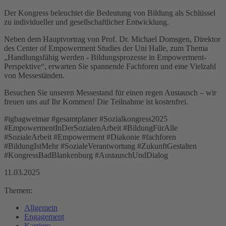
Der Kongress beleuchtet die Bedeutung von Bildung als Schlüssel
zu individueller und gesellschaftlicher Entwicklung.
Neben dem Hauptvortrag von Prof. Dr. Michael Domsgen, Direktor
des Center of Empowerment Studies der Uni Halle, zum Thema
„Handlungsfähig werden - Bildungsprozesse in Empowerment-
Perspektive“, erwarten Sie spannende Fachforen und eine Vielzahl
von Messeständen.
Besuchen Sie unseren Messestand für einen regen Austausch – wir
freuen uns auf Ihr Kommen! Die Teilnahme ist kostenfrei.
#igbagweimar #gesamtplaner #Sozialkongress2025
#EmpowermentInDerSozialenArbeit #BildungFürAlle
#SozialeArbeit #Empowerment #Diakonie #fachforen
#BildungIstMehr #SozialeVerantwortung #ZukunftGestalten
#KongressBadBlankenburg #AustauschUndDialog
11.03.2025
Themen:
Allgemein
Engagement
Karriere