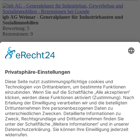
igb AG Weimar - Generalplaner für Industriebauten und
Sozialimmobilien
Bewertung:
5
Rezensionen:
9
Kontakt:
igb AG
Brühl 12 | 99423 Weimar
Telefon:
+49 (0) 3643 7710-30
E-Mail:
info@igb.ag
Gemäß der Beratungsrichtlinie des Freistaates Thüringen erhält
unser Unternehmen eine Förderung für Beratungen und
Prozessbegleitungen, die Strategien zum Aufbau bzw. für eine
nachhaltige positive Entwicklung und Sicherung von KMU
unterstützen. Die Ergebnisse und Handlungsempfehlungen werden
in einem Beratungsbericht festgehalten. Die Förderung erfolgt aus
Mitteln des Europäischem Sozialfonds Plus und aus Mitteln des