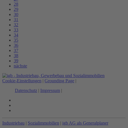
28
29
30
31
32
33
34
35
36
37
38
39
nächste
Cookie-Einstellungen
|
Grounding Page
|
Datenschutz
|
Impressum
|
Industriebau
|
Sozialimmobilien
|
igb AG als Generalplaner