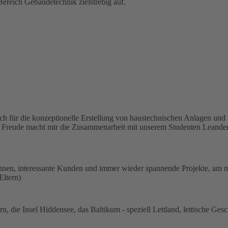
Bereich Gebäudetechnik zielstrebig auf.
lich für die konzeptionelle Erstellung von haustechnischen Anlagen un
 Freude macht mir die Zusammenarbeit mit unserem Studenten Leander, 
nnen, interessante Kunden und immer wieder spannende Projekte, am mei
Eltern)
 die Insel Hiddensee, das Baltikum - speziell Lettland, lettische Geschi