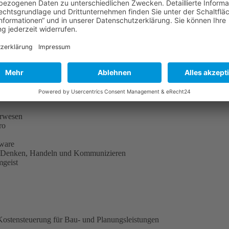
chen Einstellung einen
n
urwesen
ro
ware
ten Denken, Handeln und Kommunizieren
mgeist
 Kostensteuerung für Bau- und Planungsleistungen