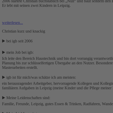
2006 startete Christian buchstäblich bei „Null“ und baut seitdem den 
Er lebt mit seinen zwei Kindern in Leipzig.
weiterlesen...
Christian kurz und knackig
▶️ bei igb seit 2006
▶️ mein Job bei igb:
Ich leite den Bereich Haustechnik und bin dort vorrangig verantwort
Planung bis zur schlüsselfertigen Übergabe an den Nutzer. Besondere
Masterarbeiten erstellt.
▶️ igb ist für mich/was schätze ich am meisten:
ein herausragender Arbeitgeber, hervorragende Kollegen und Kollegi
familiären Aufgaben in Leipzig (meine Kinder und die Pflege meiner 
▶️ Meine Leidenschaften sind:
Familie, Freunde, Leipzig, gutes Essen & Trinken, Radfahren, Wandern,