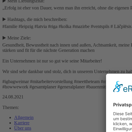
▶️ Mein Lieblingszitat:
„Erfolg ist eher von Dauer, wenn man ihn erreicht, ohne die eigenen 
▶️ Hashtags, die mich beschreiben:
#familie #leipzig #latvia #riga #kolka #mazirbe #ventspils # Lāčplēs
▶️ Meine Ziele:
Gesundheit, Bewusstheit nach innen und außen, Achtsamkeit, meine Rei
stärken und fit für die nächste Generation machen
Ein Unternehmen ist nur so gut wie seine Mitarbeiter!
Wir sind sehr dankbar und stolz, dich in unserem Unternehmen zu ha
#igbagweimar #mitarbeitervorstellung #meettheteam #mitarbeiter #mitarb
#howwework #gesamtplaner #generalplaner #bauenmitigb #industrie
24.08.2021
Themen:
Allgemein
Karriere
Über uns