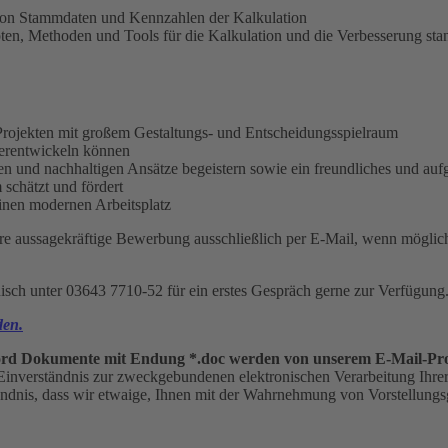
von Stammdaten und Kennzahlen der Kalkulation
, Methoden und Tools für die Kalkulation und die Verbesserung stand
rojekten mit großem Gestaltungs- und Entscheidungsspielraum
iterentwickeln können
een und nachhaltigen Ansätze begeistern sowie ein freundliches und au
 schätzt und fördert
einen modernen Arbeitsplatz
 Ihre aussagekräftige Bewerbung ausschließlich per E-Mail, wenn mög
isch unter
03643 7710-52
für ein erstes Gespräch gerne zur Verfügung
den.
Word Dokumente mit Endung *.doc werden von unserem E-Mail-Pr
 Einverständnis zur zweckgebundenen elektronischen Verarbeitung Ihrer
ständnis, dass wir etwaige, Ihnen mit der Wahrnehmung von Vorstellu