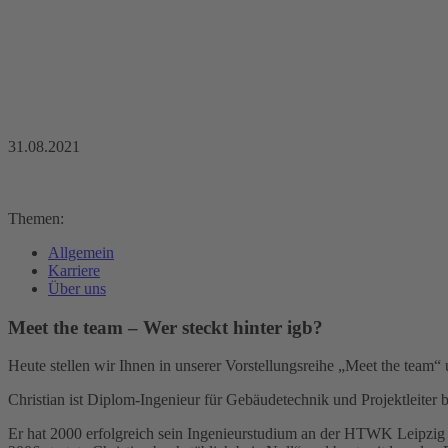
31.08.2021
Themen:
Allgemein
Karriere
Über uns
Meet the team – Wer steckt hinter igb?
Heute stellen wir Ihnen in unserer Vorstellungsreihe „Meet the team“ 
Christian ist Diplom-Ingenieur für Gebäudetechnik und Projektleiter 
Er hat 2000 erfolgreich sein Ingenieurstudium an der HTWK Leipzig