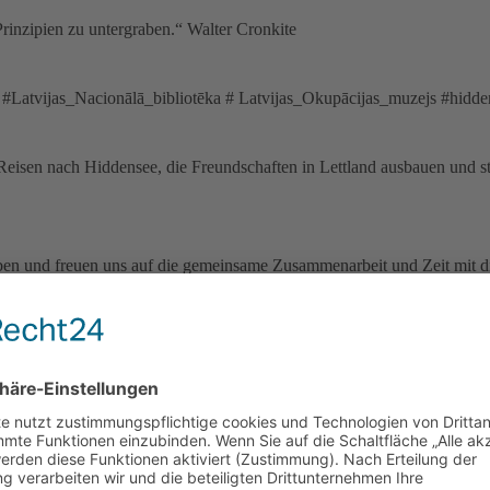
Prinzipien zu untergraben.“ Walter Cronkite
is #Latvijas_Nacionālā_bibliotēka # Latvijas_Okupācijas_muzejs #hidde
sen nach Hiddensee, die Freundschaften in Lettland ausbauen und stärk
ben und freuen uns auf die gemeinsame Zusammenarbeit und Zeit mit d
eiterportrait #mitarbeiterliebe #team #teamvorstellung #karriere #karri
bau #sozialimmobilien #druckundverpackung #architect #beratung #p