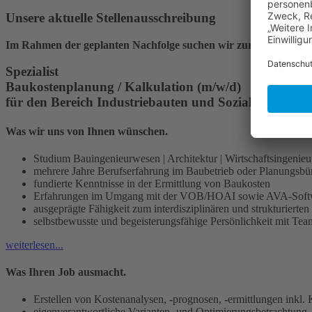
Unsere aktuelle Stellenausschreibung
Im Rahmen der geplanten Nachfolge suchen wir zur nächstmögli
Spezialist
Baukostenplanung / Kalkulation (m/w/d)
für den Bereich Industriebauten und Sozialimmobilie
Was wir uns von Ihnen wünschen.
Studium Bauingenieurwesen | Architektur | Wirtschaftsingenie
mehrere Jahre Berufserfahrung im Baubetrieb oder Planungsbü
fundierte Kenntnisse in der Ermittlung von Baukosten
Erfahrungen im Umgang mit der VOB/HOAI sowie AVA-Soft
ausgeprägte Fähigkeit zum interdisziplinären und strukturier
selbstbewusste und begeisterungsfähige Persönlichkeit mit Tea
weiterlesen...
Was Ihren Job ausmacht.
Erstellen von Kostenanalysen, -prognosen, -ermittlungen inkl.
eigenverantwortliche Varianten- und Optimierungsbetrachtung