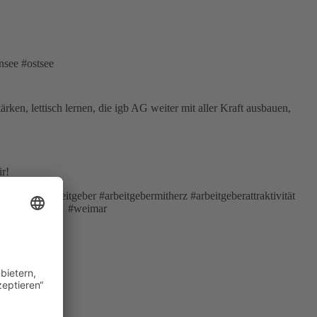
nsee #ostsee
en, lettisch lernen, die igb AG weiter mit aller Kraft ausbauen,
ir!
erestart #arbeitgeber #arbeitgebermitherz #arbeitgeberattraktivität
lanungsprozess #weimar