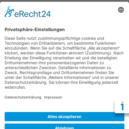
Rezensionen:
9
Kontakt:
igb AG
Brühl 12 | 99423 Weimar
Telefon:
+49 (0) 3643 7710-30
E-Mail:
info@igb.ag
Gemäß der Beratungsrichtlinie des Freistaates Thüringen erhält
unser Unternehmen eine Förderung für Beratungen und
Prozessbegleitungen, die Strategien zum Aufbau bzw. für eine
nachhaltige positive Entwicklung und Sicherung von KMU
unterstützen. Die Ergebnisse und Handlungsempfehlungen
werden in einem Beratungsbericht festgehalten. Die Förderung
erfolgt aus Mitteln des Europäischem Sozialfonds Plus und aus