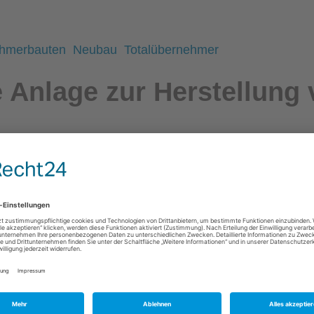
ehmerbauten
Neubau
Totalübernehmer
Anlage zur Herstellung 
ues Kapitel ihrer Unternehmensgeschichte auf.
in den nächsten ca. 18 Monaten eine moderne
Produkti