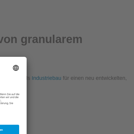
von granularem
onsanlage
als
Industriebau
für einen neu entwickelten,