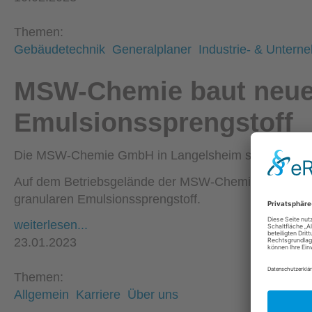
Themen:
Gebäudetechnik
Generalplaner
Industrie- & Untern
MSW-Chemie baut neue 
Emulsionssprengstoff
Die MSW-Chemie GmbH in Langelsheim schlägt ein ne
Auf dem Betriebsgelände der MSW-Chemie entsteht 
granularen Emulsionssprengstoff.
weiterlesen...
23.01.2023
Themen:
Allgemein
Karriere
Über uns