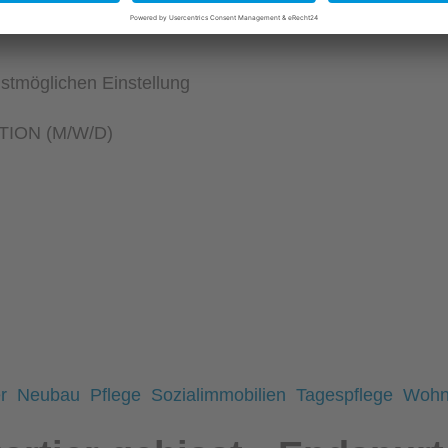
stmöglichen Einstellung
ION (M/W/D)
r
Neubau
Pflege
Sozialimmobilien
Tagespflege
Wohn