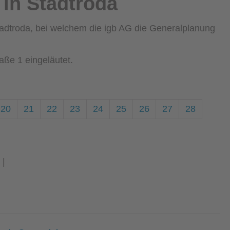
 in Stadtroda
adtroda, bei welchem die igb AG die Generalplanung
ße 1 eingeläutet.
20
21
22
23
24
25
26
27
28
|