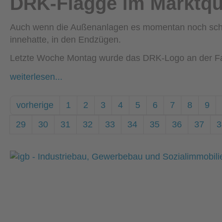
DRK-Flagge im Marktqua
Auch wenn die Außenanlagen es momentan noch schwer
innehatte, in den Endzügen.
Letzte Woche Montag wurde das DRK-Logo an der Fass
weiterlesen...
vorherige
1
2
3
4
5
6
7
8
9
29
30
31
32
33
34
35
36
37
3