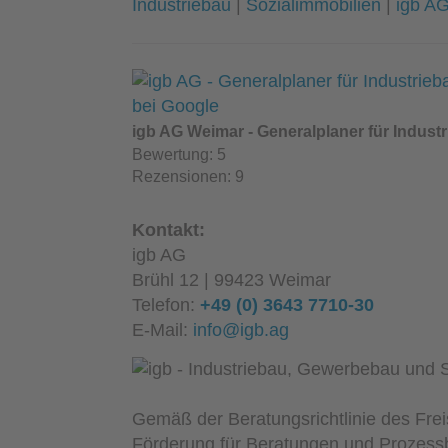
Industriebau
|
Sozialimmobilien
|
igb AG
igb AG Weimar - Generalplaner für Indust
Bewertung:
5
Rezensionen:
9
Kontakt:
igb AG
Brühl 12 | 99423 Weimar
Telefon:
+49 (0) 3643 7710-30
E-Mail:
info@igb.ag
Gemäß der Beratungsrichtlinie des Fre
Förderung für Beratungen und Prozessb