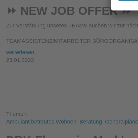
⏩ NEW JOB OFFER ⏩
Zur Verstärkung unseres TEAMS suchen wir zur näch
TEAMASSISTENZ/MITARBEITER BÜROORGANISAT
weiterlesen...
23.01.2023
Themen:
Ambulant betreutes Wohnen
Beratung
Generalplane