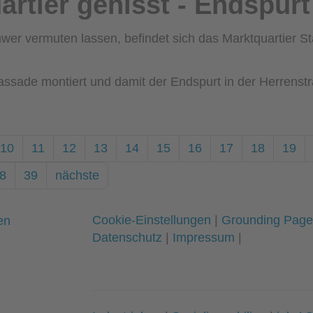
rtier gehisst - Endspurt
 vermuten lassen, befindet sich das Marktquartier St
ade montiert und damit der Endspurt in der Herrenstra
10
11
12
13
14
15
16
17
18
19
8
39
nächste
Cookie-Einstellungen
|
Grounding Page
Datenschutz
|
Impressum
|