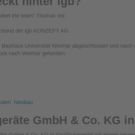
ckt hinter igb?
 „Meet the team“ Thomas vor.
Vorstand der igb KONZEPT AG.
der Bauhaus Universität Weimar abgeschlossen und nach 
rück nach Weimar gefunden.
auten
Neubau
rgeräte GmbH & Co. KG i
te GmbH & Co. KG in Großburgwedel mit einem neuen P