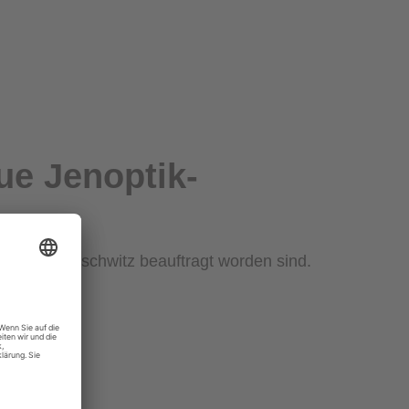
ue Jenoptik-
s in Jena-Göschwitz beauftragt worden sind.