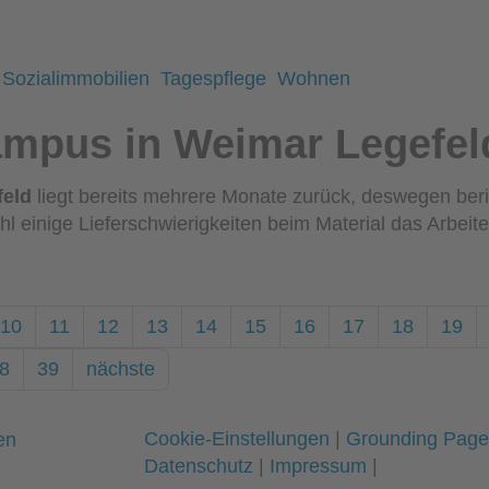
Sozialimmobilien
Tagespflege
Wohnen
mpus in Weimar Legefel
feld
liegt bereits mehrere Monate zurück, deswegen beric
hl einige Lieferschwierigkeiten beim Material das Arbeit
10
11
12
13
14
15
16
17
18
19
8
39
nächste
Cookie-Einstellungen
|
Grounding Page
Datenschutz
|
Impressum
|