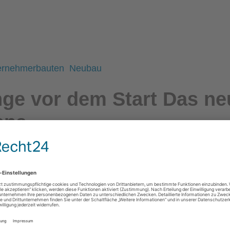
ternehmerbauten
Neubau
ge vor dem Start Das ne
ena
ass wir mit der Planung des Jenoptik-Betriebsrestaurant
itarbeiter-Magazin
beiterrestaurants in Jena.