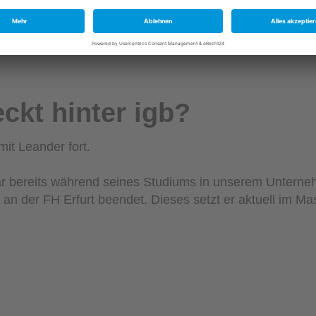
ckt hinter igb?
it Leander fort.
ar bereits während seines Studiums in unserem Unterneh
n der FH Erfurt beendet. Dieses setzt er aktuell im Mas