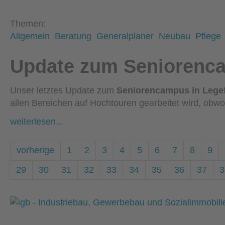
Themen:
Allgemein
Beratung
Generalplaner
Neubau
Pflege
Update zum Seniorenca
Unser letztes Update zum
Seniorencampus in Lege
allen Bereichen auf Hochtouren gearbeitet wird, obwo
weiterlesen...
vorherige
1
2
3
4
5
6
7
8
9
29
30
31
32
33
34
35
36
37
3