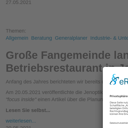
27.05.2021
Themen:
Allgemein
Beratung
Generalplaner
Industrie- & Un
Große Fangemeinde lan
Betriebsrestaurant in J
Anfang des Jahres berichteten wir bereits darüber, d
Am 20.05.2021 veröffentlichte die Jenoptik in ihrem M
"focus inside"
einen Artikel über die Planung des Mitar
Lesen Sie selbst...
weiterlesen...