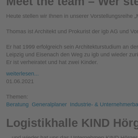
Meet the team – Wer ste
Heute stellen wir Ihnen in unserer Vorstellungsreihe
Thomas ist Architekt und Prokurist der igb AG und 
Er hat 1999 erfolgreich sein Architekturstudium an 
Leipzig und Eisenach den Weg zu igb und wieder zu
Er ist verheiratet und hat zwei Kinder.
weiterlesen...
01.06.2021
Themen:
Beratung
Generalplaner
Industrie- & Unternehmerb
Logistikhalle KIND Hö
…und wieder hat uns das Unternehmen KIND Hörgerä