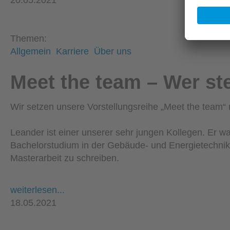
20.05.2021
Themen:
Allgemein
Karriere
Über uns
Meet the team – Wer ste
Wir setzen unsere Vorstellungsreihe „Meet the team“ m
Leander ist einer unserer sehr jungen Kollegen. Er w
Bachelorstudium in der Gebäude- und Energietechnik a
Masterarbeit zu schreiben.
weiterlesen...
18.05.2021