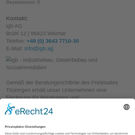
Rezensionen:
9
Kontakt:
igb AG
Brühl 12 | 99423 Weimar
Telefon:
+49 (0) 3643 7710-30
E-Mail:
info@igb.ag
Gemäß der Beratungsrichtlinie des Freistaates
Thüringen erhält unser Unternehmen eine
Förderung für Beratungen und
Prozessbegleitungen, die Strategien zum Aufbau
bzw. für eine nachhaltige positive Entwicklung und
Sicherung von KMU unterstützen. Die Ergebnisse
und Handlungsempfehlungen werden in einem