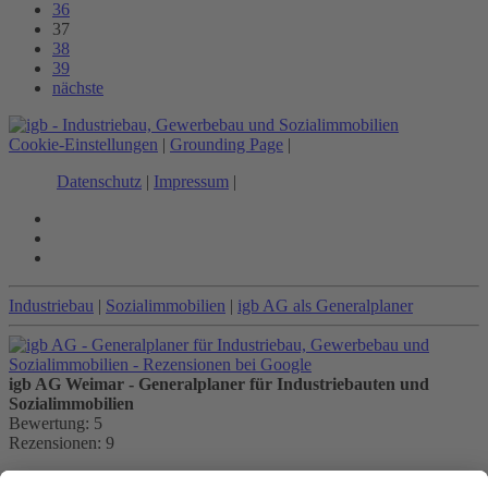
36
37
38
39
nächste
Cookie-Einstellungen
|
Grounding Page
|
Datenschutz
|
Impressum
|
Industriebau
|
Sozialimmobilien
|
igb AG als Generalplaner
igb AG Weimar - Generalplaner für Industriebauten und
Sozialimmobilien
Bewertung:
5
Rezensionen:
9