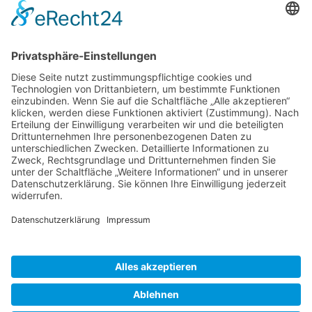
Kontakt:
igb AG
Brühl 12 | 99423 Weimar
Telefon:
+49 (0) 3643 7710-30
E-Mail:
info@igb.ag
Gemäß der Beratungsrichtlinie des Freistaates Thüringen erhält
unser Unternehmen eine Förderung für Beratungen und
Prozessbegleitungen, die Strategien zum Aufbau bzw. für eine
nachhaltige positive Entwicklung und Sicherung von KMU
unterstützen. Die Ergebnisse und Handlungsempfehlungen werden
in einem Beratungsbericht festgehalten. Die Förderung erfolgt aus
Mitteln des Europäischem Sozialfonds Plus und aus Mitteln des
Freistaats Thüringen.