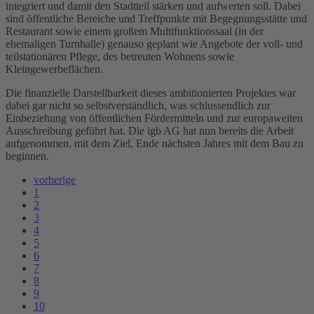
integriert und damit den Stadtteil stärken und aufwerten soll. Dabei
sind öffentliche Bereiche und Treffpunkte mit Begegnungsstätte und
Restaurant sowie einem großem Multifunktionssaal (in der
ehemaligen Turnhalle) genauso geplant wie Angebote der voll- und
teilstationären Pflege, des betreuten Wohnens sowie
Kleingewerbeflächen.
Die finanzielle Darstellbarkeit dieses ambitionierten Projektes war
dabei gar nicht so selbstverständlich, was schlussendlich zur
Einbeziehung von öffentlichen Fördermitteln und zur europaweiten
Ausschreibung geführt hat. Die igb AG hat nun bereits die Arbeit
aufgenommen, mit dem Ziel, Ende nächsten Jahres mit dem Bau zu
beginnen.
vorherige
1
2
3
4
5
6
7
8
9
10